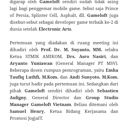
digarap oleh
Gameloft
sendiri sudah tidak asing
lagi bagi penggemar mobile game. Sebut saja Prince
of Persia, Splinter Cell, Asphalt, dll.
Gameloft
juga
disebut-sebut sebagai developer game terbaik ke-2 di
dunia setelah
Electronic Arts
.
Pertemuan yang diadakan di ruang meeting ini
dihadiri oleh
Prof. Dr. M. Suyanto, MM.
selaku
Ketua STMIK AMIKOM,
Drs. Asro Nasiri
, dan
Aryanto Yuniawan
(General Manager PT MSV).
Beberapa dosen rumpun pemrograman, yaitu
Emha
Taufiq Luthfi, M.Kom.
dan
Andi Sunyoto, M.Kom.
juga turut hadir pada pertemuan ini. Sedangkan dari
pihak
Gameloft
sendiri dihadiri oleh
Sebastien
Auligny
, General Director dan
Group Studio
Manager Gameloft Vietnam
. Beliau ditemani oleh
Samuel Henry
, Ketua Bidang Kerjasama dan
Promosi JogjaIT.