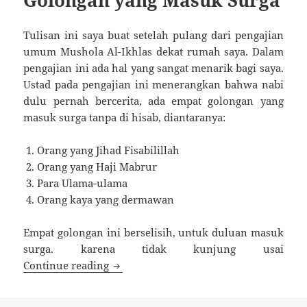
Golongan yang Masuk Surga
Tulisan ini saya buat setelah pulang dari pengajian
umum Mushola Al-Ikhlas dekat rumah saya. Dalam
pengajian ini ada hal yang sangat menarik bagi saya.
Ustad pada pengajian ini menerangkan bahwa nabi
dulu pernah bercerita, ada empat golongan yang
masuk surga tanpa di hisab, diantaranya:
Orang yang Jihad Fisabilillah
Orang yang Haji Mabrur
Para Ulama-ulama
Orang kaya yang dermawan
Empat golongan ini berselisih, untuk duluan masuk
surga. karena tidak kunjung usai
Golongan yang Masuk Surga
Continue reading