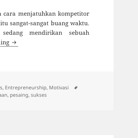
n cara menjatuhkan kompetitor
itu sangat-sangat buang waktu.
 sedang mendirikan sebuah
Pesaing Adalah Mitra
ding
Tags
is
,
Entrepreneurship
,
Motivasi
aan
,
pesaing
,
sukses