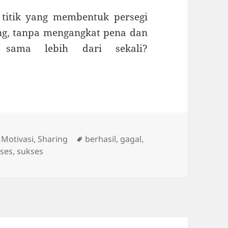
titik yang membentuk persegi
ng, tanpa mengangkat pena dan
 sama lebih dari sekali?
e box
Tags
,
Motivasi
,
Sharing
berhasil
,
gagal
,
kses
,
sukses