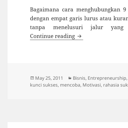
Bagaimana cara menghubungkan 9 
dengan empat garis lurus atau kura
tanpa menelusuri jalur yang
Thinking outside th
Continue reading
Posted
Categories
May 25, 2011
Bisnis
,
Entrepreneurship
on
kunci sukses
,
mencoba
,
Motivasi
,
rahasia su