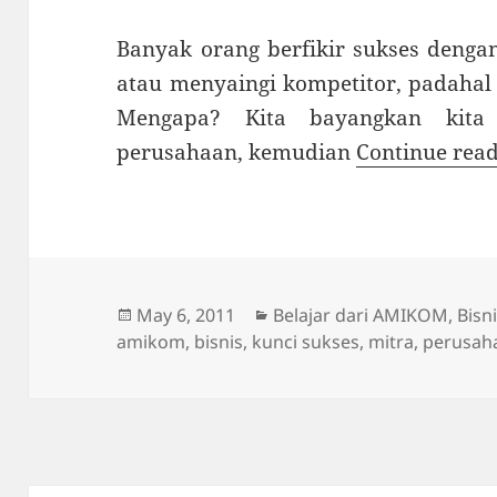
Banyak orang berfikir sukses denga
atau menyaingi kompetitor, padahal 
Mengapa? Kita bayangkan kita
perusahaan, kemudian
Continue rea
Posted
Categories
May 6, 2011
Belajar dari AMIKOM
,
Bisn
on
amikom
,
bisnis
,
kunci sukses
,
mitra
,
perusah