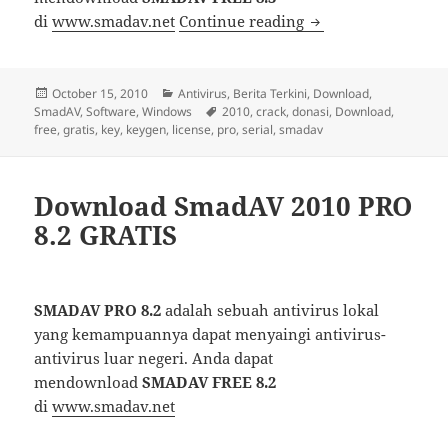
Download SmadAV 2
di
www.smadav.net
Continue reading
Posted
Categories
October 15, 2010
Antivirus
,
Berita Terkini
,
Download
,
on
Tags
SmadAV
,
Software
,
Windows
2010
,
crack
,
donasi
,
Download
,
free
,
gratis
,
key
,
keygen
,
license
,
pro
,
serial
,
smadav
Download SmadAV 2010 PRO
8.2 GRATIS
SMADAV PRO 8.2
adalah sebuah antivirus lokal
yang kemampuannya dapat menyaingi antivirus-
antivirus luar negeri. Anda dapat
mendownload
SMADAV FREE 8.2
di
www.smadav.net