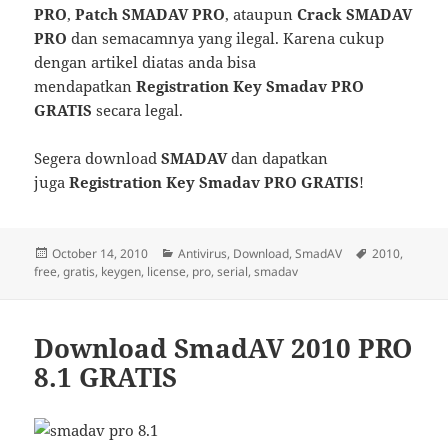
PRO
,
Patch SMADAV PRO
, ataupun
Crack SMADAV
PRO
dan semacamnya yang ilegal. Karena cukup
dengan artikel diatas anda bisa
mendapatkan
Registration Key Smadav PRO
GRATIS
secara legal.
Segera download
SMADAV
dan dapatkan
juga
Registration Key Smadav PRO GRATIS
!
Posted
Categories
Tags
October 14, 2010
Antivirus
,
Download
,
SmadAV
2010
,
on
free
,
gratis
,
keygen
,
license
,
pro
,
serial
,
smadav
Download SmadAV 2010 PRO
8.1 GRATIS