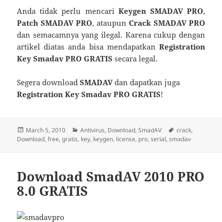
Anda tidak perlu mencari
Keygen SMADAV PRO
,
Patch SMADAV PRO
, ataupun
Crack SMADAV PRO
dan semacamnya yang ilegal. Karena cukup dengan
artikel diatas anda bisa mendapatkan
Registration
Key Smadav PRO GRATIS
secara legal.
Segera download
SMADAV
dan dapatkan juga
Registration Key Smadav PRO GRATIS
!
Posted
Categories
Tags
March 5, 2010
Antivirus
,
Download
,
SmadAV
crack
,
on
Download
,
free
,
gratis
,
key
,
keygen
,
license
,
pro
,
serial
,
smadav
Download SmadAV 2010 PRO
8.0 GRATIS