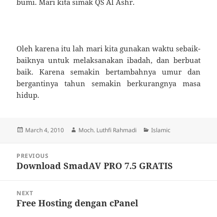
bumi. Mari kita simak QS Al Ashr.
Oleh karena itu lah mari kita gunakan waktu sebaik-
baiknya untuk melaksanakan ibadah, dan berbuat
baik. Karena semakin bertambahnya umur dan
bergantinya tahun semakin berkurangnya masa
hidup.
Posted
Author
Categories
March 4, 2010
Moch. Luthfi Rahmadi
Islamic
on
Post
PREVIOUS
navigation
Download SmadAV PRO 7.5 GRATIS
Previous
post:
NEXT
Free Hosting dengan cPanel
Next
post: