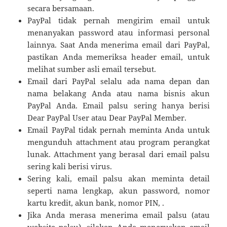
secara bersamaan.
PayPal tidak pernah mengirim email untuk
menanyakan password atau informasi personal
lainnya. Saat Anda menerima email dari PayPal,
pastikan Anda memeriksa header email, untuk
melihat sumber asli email tersebut.
Email dari PayPal selalu ada nama depan dan
nama belakang Anda atau nama bisnis akun
PayPal Anda. Email palsu sering hanya berisi
Dear PayPal User atau Dear PayPal Member.
Email PayPal tidak pernah meminta Anda untuk
mengunduh attachment atau program perangkat
lunak. Attachment yang berasal dari email palsu
sering kali berisi virus.
Sering kali, email palsu akan meminta detail
seperti nama lengkap, akun password, nomor
kartu kredit, akun bank, nomor PIN, .
Jika Anda merasa menerima email palsu (atau