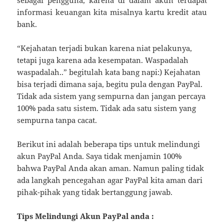
sebagai pengguna, karena di dalam akun terdapat
informasi keuangan kita misalnya kartu kredit atau
bank.
“Kejahatan terjadi bukan karena niat pelakunya,
tetapi juga karena ada kesempatan. Waspadalah
waspadalah..” begitulah kata bang napi:) Kejahatan
bisa terjadi dimana saja, begitu pula dengan PayPal.
Tidak ada sistem yang sempurna dan jangan percaya
100% pada satu sistem. Tidak ada satu sistem yang
sempurna tanpa cacat.
Berikut ini adalah beberapa tips untuk melindungi
akun PayPal Anda. Saya tidak menjamin 100%
bahwa PayPal Anda akan aman. Namun paling tidak
ada langkah pencegahan agar PayPal kita aman dari
pihak-pihak yang tidak bertanggung jawab.
Tips Melindungi Akun PayPal anda :