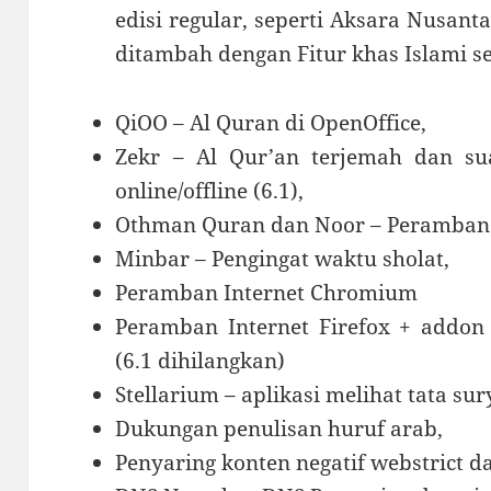
edisi regular, seperti Aksara Nusant
ditambah dengan Fitur khas Islami se
QiOO – Al Quran di OpenOffice,
Zekr – Al Qur’an terjemah dan sua
online/offline (6.1),
Othman Quran dan Noor – Peramban
Minbar – Pengingat waktu sholat,
Peramban Internet Chromium
Peramban Internet Firefox + addon 
(6.1 dihilangkan)
Stellarium – aplikasi melihat tata sur
Dukungan penulisan huruf arab,
Penyaring konten negatif webstrict d