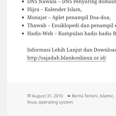
DNS Nawala – DNS Penyaring domain 
Hijra – Kalender Islam,
Monajat – Aplet penampil Doa-doa,
Thawab – Ensiklopedi dan penampil e
Hadis-Web – Kumpulan hadis hadis B
Informasi Lebih Lanjut dan Download
http://sajadah.blankonlinux.or.id/
Posted
Categories
August 31, 2010
Berita Terkini
,
Islamic
,
on
linux
,
operating system