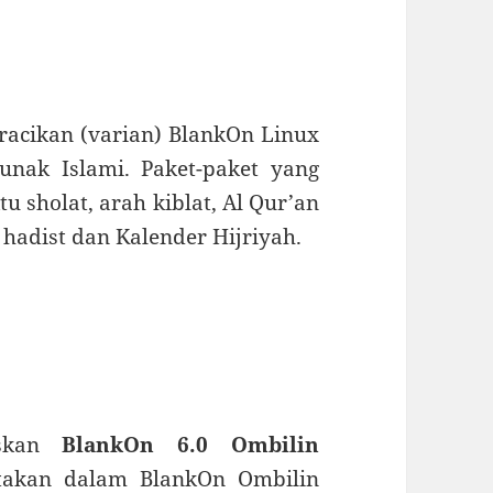
racikan (varian) BlankOn Linux
nak Islami. Paket-paket yang
u sholat, arah kiblat, Al Qur’an
 hadist dan Kalender Hijriyah.
iskan
BlankOn 6.0 Ombilin
rtakan dalam BlankOn Ombilin