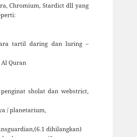
ara, Chromium, Stardict dll yang
perti:
ra tartil daring dan luring –
 Al Quran
penginat sholat dan webstrict,
ya / planetarium,
ansguardian,(6.1 dihilangkan)