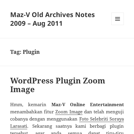
Maz-V Old Archives Notes
2009 – Aug 2011
MENU
AND
WIDGETS
Tag:
Plugin
WordPress Plugin Zoom
Image
Hmm, kemarin
Maz-V Online Entertainment
menambahkan fitur
Zoom Image
dan telah menguji
cobanya dengan menggunakan
Foto Selebriti Soraya
Larasati
. Sekarang saatnya kami berbagi plugin
tersebut, agar anda semua dapat tiru-tiru