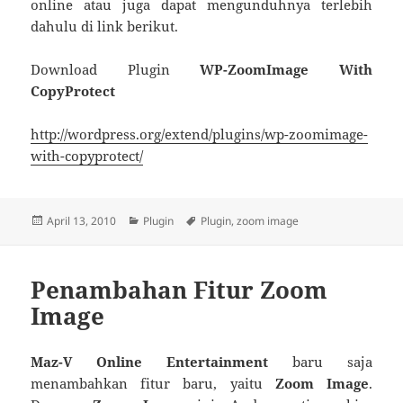
online atau juga dapat mengunduhnya terlebih
dahulu di link berikut.
Download Plugin
WP-ZoomImage With
CopyProtect
http://wordpress.org/extend/plugins/wp-zoomimage-
with-copyprotect/
Posted
Categories
Tags
April 13, 2010
Plugin
Plugin
,
zoom image
on
Penambahan Fitur Zoom
Image
Maz-V Online Entertainment
baru saja
menambahkan fitur baru, yaitu
Zoom Image
.