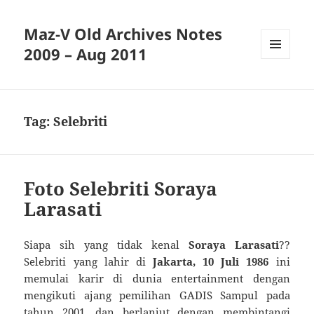
Maz-V Old Archives Notes
2009 – Aug 2011
MENU
AND
WIDGETS
Tag:
Selebriti
Foto Selebriti Soraya
Larasati
Siapa sih yang tidak kenal
Soraya Larasati
??
Selebriti yang lahir di
Jakarta, 10 Juli 1986
ini
memulai karir di dunia entertainment dengan
mengikuti ajang pemilihan GADIS Sampul pada
tahun 2001, dan berlanjut dengan membintangi