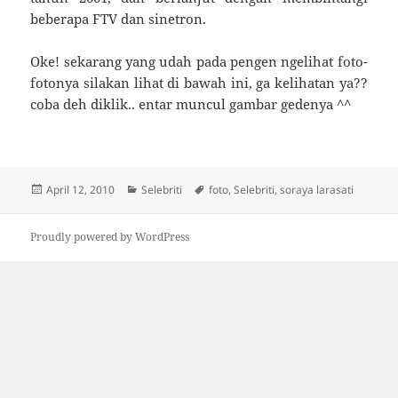
beberapa FTV dan sinetron.
Oke! sekarang yang udah pada pengen ngelihat foto-
fotonya silakan lihat di bawah ini, ga kelihatan ya??
coba deh diklik.. entar muncul gambar gedenya ^^
Posted
Categories
Tags
April 12, 2010
Selebriti
foto
,
Selebriti
,
soraya larasati
on
Proudly powered by WordPress