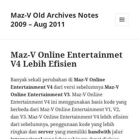
Maz-V Old Archives Notes
2009 – Aug 2011
MENU
AND
WIDGETS
Maz-V Online Entertainmet
V4 Lebih Efisien
Banyak sekali perubahan di
Maz-V Online
Entertainment V4
dari versi sebelumnya
Maz-V
Online Entertainment V3
. Maz-V Online
Entertainment V4 ini menggunakan basis kode yang
berbeda dari Maz-V Online Entertainment V1, V2,
dan V3. Maz-V Online Entertainment V4 lebih efisien
dari sebelumnya, penggunaan kode yang lebih
ringkas dan
server
yang memiliki
bandwith
jalur