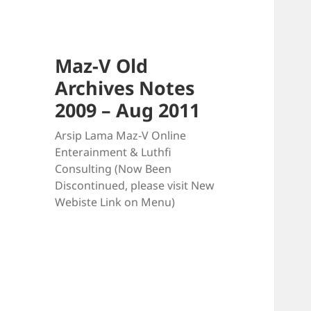
Maz-V Old
Archives Notes
2009 – Aug 2011
Arsip Lama Maz-V Online
Enterainment & Luthfi
Consulting (Now Been
Discontinued, please visit New
Webiste Link on Menu)