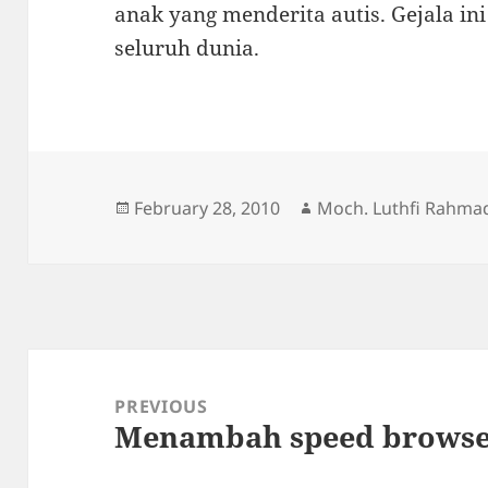
anak yang menderita autis. Gejala i
seluruh dunia.
Posted
Author
February 28, 2010
Moch. Luthfi Rahma
on
Post
navigation
PREVIOUS
Menambah speed browse
Previous
post: