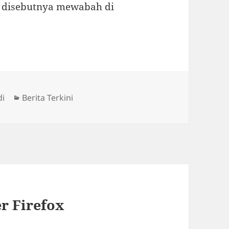
ni disebutnya mewabah di
Categories
di
Berita Terkini
r Firefox