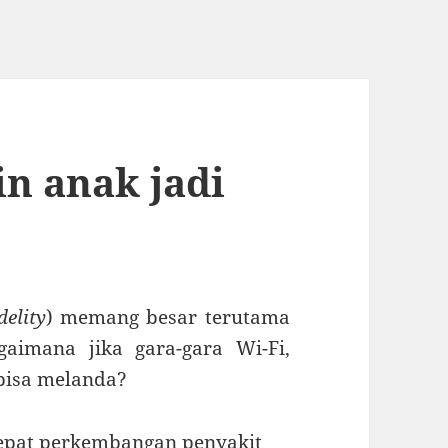
in anak jadi
delity
) memang besar terutama
aimana jika gara-gara Wi-Fi,
 bisa melanda?
cepat perkembangan penyakit