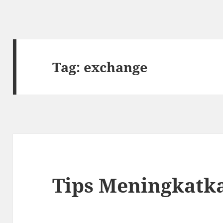
Tag:
exchange
Tips Meningkatk