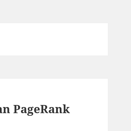
an PageRank