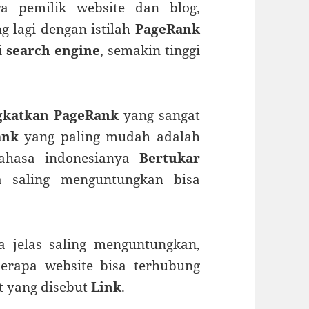
a pemilik website dan blog,
g lagi dengan istilah
PageRank
i
search engine
, semakin tinggi
gkatkan PageRank
yang sangat
Rank
yang paling mudah adalah
hasa indonesianya
Bertukar
a saling menguntungkan bisa
 jelas saling menguntungkan,
rapa website bisa terhubung
t yang disebut
Link
.