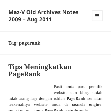
Maz-V Old Archives Notes
2009 – Aug 2011
MENU
AND
WIDGETS
Tag:
pagerank
Tips Meningkatkan
PageRank
Pasti anda para pemilik
website dan blog, sudah
tidak asing lagi dengan istilah
PageRank
semakin
terkenalnya website anda di
search engine
,
semakin tinggi pula
PageRank
website anda.